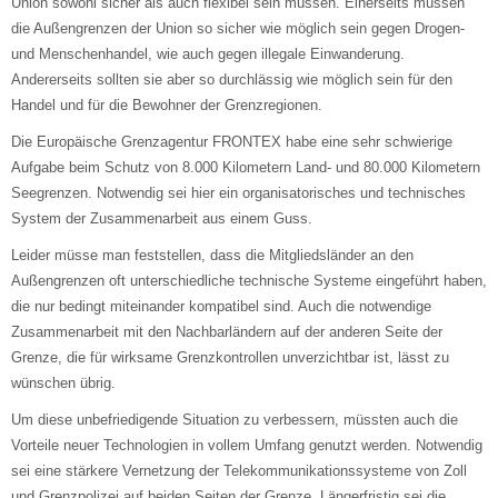
Union sowohl sicher als auch flexibel sein müssen. Einerseits müssen
die Außengrenzen der Union so sicher wie möglich sein gegen Drogen-
und Menschenhandel, wie auch gegen illegale Einwanderung.
Andererseits sollten sie aber so durchlässig wie möglich sein für den
Handel und für die Bewohner der Grenzregionen.
Die Europäische Grenzagentur FRONTEX habe eine sehr schwierige
Aufgabe beim Schutz von 8.000 Kilometern Land- und 80.000 Kilometern
Seegrenzen. Notwendig sei hier ein organisatorisches und technisches
System der Zusammenarbeit aus einem Guss.
Leider müsse man feststellen, dass die Mitgliedsländer an den
Außengrenzen oft unterschiedliche technische Systeme eingeführt haben,
die nur bedingt miteinander kompatibel sind. Auch die notwendige
Zusammenarbeit mit den Nachbarländern auf der anderen Seite der
Grenze, die für wirksame Grenzkontrollen unverzichtbar ist, lässt zu
wünschen übrig.
Um diese unbefriedigende Situation zu verbessern, müssten auch die
Vorteile neuer Technologien in vollem Umfang genutzt werden. Notwendig
sei eine stärkere Vernetzung der Telekommunikationssysteme von Zoll
und Grenzpolizei auf beiden Seiten der Grenze. Längerfristig sei die