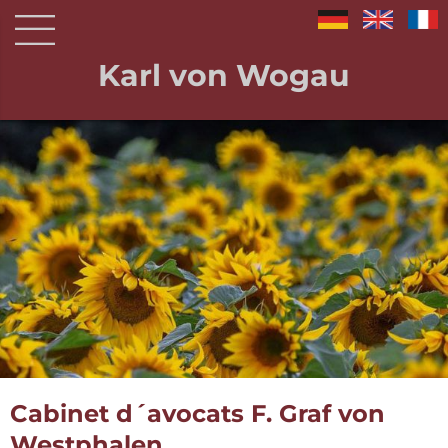
Karl von Wogau
Cabinet d´avocats F. Graf von
Westphalen