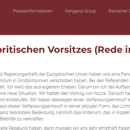
u
Presseinformationen
Kangaroo Group
Reinacher 
ritischen Vorsitzes (Rede
und Regierungschefs der Europäischen Union haben uns eine Per
endum in Großbritannien verschoben haben. Bei den Referenden i
elt. Ich weiß das aus eigenem Erleben. Darum bin ich der Auffas
ine neue Situation. Wir hatten den Vertrag von Nizza. Danach hab
nt einberufen. Wir haben deswegen einen Verfassungsentwurf erar
dass dieser Verfassungsentwurf in seiner jetzigen Form, das Lich
eine ganz besondere Bedeutung, nämlich das Kriterium, das in Ko
eitritte zu verkraften.
lle Regelung haben, dann müssen wir uns sehr ernsthaft fragen, 