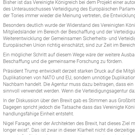
Bisher ist das Vereinigte Königreich bei dem Projekt einer aut
des Unterausschusses Verteidigung des Europäischen Parlament
der Tories immer wieder die Meinung vertreten, die Entwicklun
Besonders deutlich wurde der Widerstand des Vereinigten Köni
Mitgliedsländer im Bereich der Beschaffung und der Verteidig
Weiterentwicklung der Gemeinsamen Sicherheits- und Verteidigu
Europäischen Union richtig einschätzt, sind zur Zeit im Bereich
Ein möglicher Schritt auf diesem Wege wäre der weitere Ausb
Beschaffung und die gemeinsame Forschung zu fördern.
Präsident Trump entwickelt derzeit starken Druck auf die Mitgl
Duplikationen von NATO und EU, sondern unnötige Duplikatio
Nachbarn handelt. Die Agentur muss dazu beitragen, dass ein 
sinnvoll verwendet werden. Wenn die Verteidigungsagentur daz
In der Diskussion über den Brexit gab es Stimmen aus Großbrita
Dagegen spricht jedoch die Tatsache dass das Vereinigte König
handlungsfähige Einheit entsteht.
Nigel Farage, einer der Architekten des Brexit, hat dieses Ziel 
longer exist". Das ist zwar in dieser Klarheit nicht die derzei