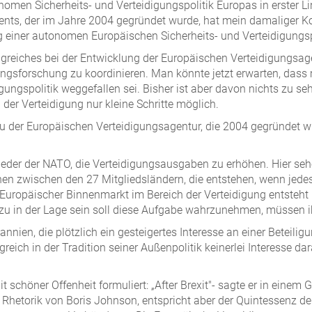
onomen Sicherheits- und Verteidigungspolitik Europas in erster L
s, der im Jahre 2004 gegründet wurde, hat mein damaliger Koll
g einer autonomen Europäischen Sicherheits- und Verteidigungspo
greiches bei der Entwicklung der Europäischen Verteidigungsagen
ungsforschung zu koordinieren. Man könnte jetzt erwarten, dass 
ngspolitik weggefallen sei. Bisher ist aber davon nichts zu seh
 der Verteidigung nur kleine Schritte möglich.
au der Europäischen Verteidigungsagentur, die 2004 gegründet w
ieder der NATO, die Verteidigungsausgaben zu erhöhen. Hier sehe
nen zwischen den 27 Mitgliedsländern, die entstehen, wenn jed
Europäischer Binnenmarkt im Bereich der Verteidigung entsteht
u in der Lage sein soll diese Aufgabe wahrzunehmen, müssen ihr
nnien, die plötzlich ein gesteigertes Interesse an einer Beteil
reich in der Tradition seiner Außenpolitik keinerlei Interesse d
mit schöner Offenheit formuliert: „After Brexit"- sagte er in eine
tige Rhetorik von Boris Johnson, entspricht aber der Quintessenz 