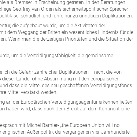
inie als Bremser in Erscheinung getreten. In den Beratungen
ege Geoffrey van Orden als sicherheitspolitischer Sprecher
litik sei schädlich und führe nur zu unnötigen Duplikationen.
tur, die aufgebaut wurde, um die Aktivitäten der
mit dem Weggang der Briten ein wesentliches Hindernis für die
en. Wenn man die derzeitigen Prioritäten und die Situation der
urde, um die Verteidigungsfähigkeit, die gemeinsame
 ich die Gefahr zahlreicher Duplikationen – nicht die von
es dieser Länder ohne Abstimmung mit den europäischen
 und dass die Mittel des neu geschaffenen Verteidigungsfonds
e Mittel verstärkt werden.
igung an der Europäischen Verteidigungsagentur erkennen ließen.
aran haben wird, dass nach dem Brexit auf dem Kontinent eine
m Gespräch mit Michel Barnier- „the European Union will no
der englischen Außenpolitik der vergangenen vier Jahrhunderte,