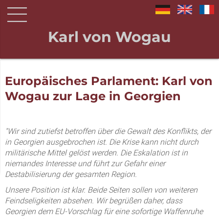
Karl von Wogau
Europäisches Parlament: Karl von
Wogau zur Lage in Georgien
"Wir sind zutiefst betroffen über die Gewalt des Konflikts, der
in Georgien ausgebrochen ist. Die Krise kann nicht durch
militärische Mittel gelöst werden. Die Eskalation ist in
niemandes Interesse und führt zur Gefahr einer
Destabilisierung der gesamten Region.
Unsere Position ist klar. Beide Seiten sollen von weiteren
Feindseligkeiten absehen. Wir begrüßen daher, dass
Georgien dem EU-Vorschlag für eine sofortige Waffenruhe