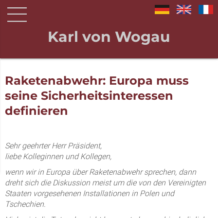
Karl von Wogau
Raketenabwehr: Europa muss
seine Sicherheitsinteressen
definieren
Sehr geehrter Herr Präsident,
liebe Kolleginnen und Kollegen,
wenn wir in Europa über Raketenabwehr sprechen, dann
dreht sich die Diskussion meist um die von den Vereinigten
Staaten vorgesehenen Installationen in Polen und
Tschechien.