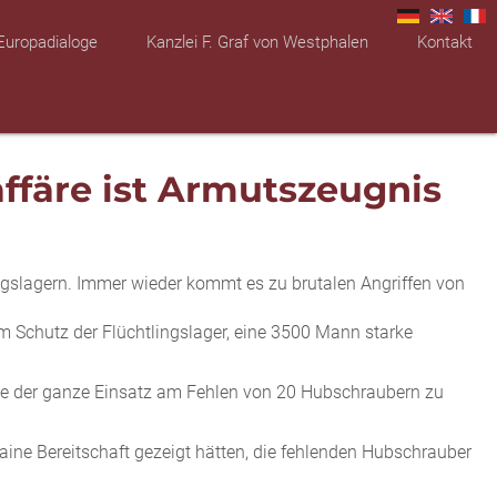
Europadialoge
Kanzlei F. Graf von Westphalen
Kontakt
ffäre ist Armutszeugnis
ngslagern. Immer wieder kommt es zu brutalen Angriffen von
m Schutz der Flüchtlingslager, eine 3500 Mann starke
te der ganze Einsatz am Fehlen von 20 Hubschraubern zu
aine Bereitschaft gezeigt hätten, die fehlenden Hubschrauber