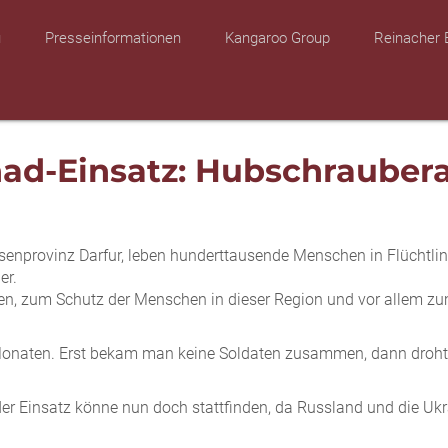
u
Presseinformationen
Kangaroo Group
Reinacher 
ad-Einsatz: Hubschraubera
senprovinz Darfur, leben hunderttausende Menschen in Flüchtli
er.
en, zum Schutz der Menschen in dieser Region und vor allem zu
it Monaten. Erst bekam man keine Soldaten zusammen, dann droh
er Einsatz könne nun doch stattfinden, da Russland und die Ukr