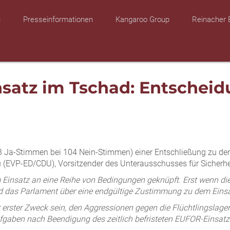
u
Presseinformationen
Kangaroo Group
Reinacher 
atz im Tschad: Entscheid
453 Ja-Stimmen bei 104 Nein-Stimmen) einer Entschließung zu 
 (EVP-ED/CDU), Vorsitzender des Unterausschusses für Sicherhe
insatz an eine Reihe von Bedingungen geknüpft. Erst wenn diese
rd das Parlament über eine endgültige Zustimmung zu dem Einsa
erster Zweck sein, den Aggressionen gegen die Flüchtlingslager
ie Aufgaben nach Beendigung des zeitlich befristeten EUFOR-Einsa