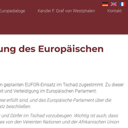
Europadialoge
Kanzlei F. Graf von Westphalen
Kontakt
ung des Europäischen
dem geplanten EUFOR-Einsatz im Tschad zugestimmt. Zu dieser
it und Verteidigung im Europäischen Parlament:
 erfüllt sind, und das Europäische Parlament über die
tz beschließen.
 und Dörfer im Tschad vorzubeugen. Wichtig ist auch, dass
tzes von den Vereinten Nationen und der Afrikanischen Union