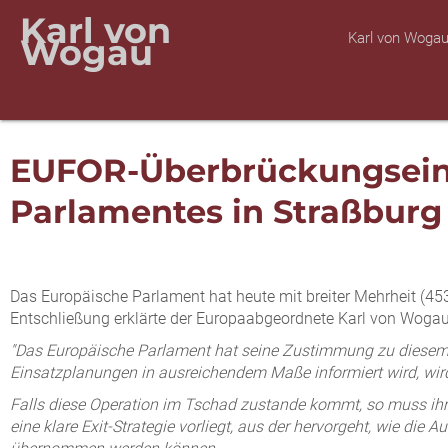
Karl von
Karl von Woga
Wogau
EUFOR-Überbrückungseins
Parlamentes in Straßburg
Das Europäische Parlament hat heute mit breiter Mehrheit (
Entschließung erklärte der Europaabgeordnete Karl von Wogau
"Das Europäische Parlament hat seine Zustimmung zu diesem E
Einsatzplanungen in ausreichendem Maße informiert wird, wi
Falls diese Operation im Tschad zustande kommt, so muss ihr 
eine klare Exit-Strategie vorliegt, aus der hervorgeht, wie d