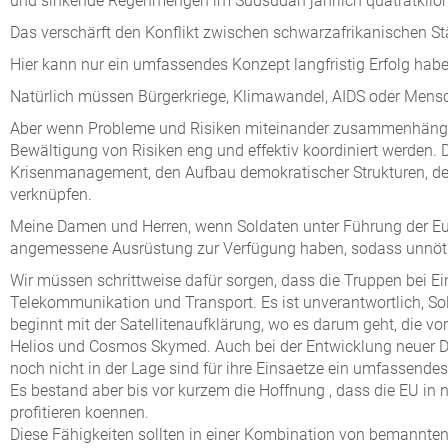
und sinkende Regenmengen im Südsudan jährlich quatratkilom
Das verschärft den Konflikt zwischen schwarzafrikanischen S
Hier kann nur ein umfassendes Konzept langfristig Erfolg hab
Natürlich müssen Bürgerkriege, Klimawandel, AIDS oder Mens
Aber wenn Probleme und Risiken miteinander zusammenhängen, 
Bewältigung von Risiken eng und effektiv koordiniert werden
Krisenmanagement, den Aufbau demokratischer Strukturen, d
verknüpfen.
Meine Damen und Herren, wenn Soldaten unter Führung der Eur
angemessene Ausrüstung zur Verfügung haben, sodass unnöti
Wir müssen schrittweise dafür sorgen, dass die Truppen bei Ei
Telekommunikation und Transport. Es ist unverantwortlich, So
beginnt mit der Satellitenaufklärung, wo es darum geht, die 
Helios und Cosmos Skymed. Auch bei der Entwicklung neuer Dro
noch nicht in der Lage sind für ihre Einsaetze ein umfassende
Es bestand aber bis vor kurzem die Hoffnung , dass die EU in
profitieren koennen.
Diese Fähigkeiten sollten in einer Kombination von bemannten 