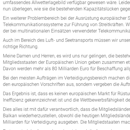
umfassendes Allwetterlagebild verfügbar gewesen wäre. Leider 
nun überlegen, wie sie die bestehenden Kapazitätslücken ge
Ein weiterer Problembereich bei der Ausrüstung europäischer S
Telekommunikationssysteme zur Führung von Streitkräften. Wir 
der bei multinationalen Einsätzen verwendeter Telekommunikat
Auch im Bereich des Luft- und Seetransports müssen wir unsere
richtige Richtung.
Meine Damen und Herren, es wird uns nur gelingen, die besteh
Mitgliedsstaaten der Europäischen Union geben zusammen etwa
Davon werden mehr als 80 Milliarden Euro für Beschaffung all
Bei den meisten Aufträgen im Verteidigungsbereich machen di
den europäischen Vorschriften aus, sondern vergeben die Auftr
Das Ergebnis ist, dass es keinen europäischen Markt für Rüst
Ineffizienz gekennzeichnet ist und die Wettbewerbsfähigkeit de
Dies alles ist mit dafür verantwortlich, dass die Mitgliedslän
Balkan wiederherzustellen, obwohl die heutigen Mitgliedslän
Milliarden für Verteidigung ausgeben. Die Mitgliedstaaten ma