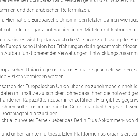
enterweise fruchtbares Land verloren geht und zu Wüste wird.
tämmen und den arabischen Reitermilizen.
en. Hier hat die Europäische Union in den letzten Jahren wichti
chenhandel mit ganz unterschiedlichen Mitteln und Instrumente
so ist es wichtig, dass auch die Versuche zur Lösung der Pro
. Die Europäische Union hat Erfahrungen darin gesammelt, frie
en Aufbau funktionierender Verwaltungen, Entwicklungszusamm
opäischen Union in gemeinsame Einsätze geschickt werden, so i
ge Risiken vermieden werden.
nsätzen der Europäischen Union über eine zunehmend einheitliche
ldaten in Einsätze zu schicken, ohne dass ihnen die notwendigen
vorhandenen Kapazitäten zusammenzuführen. Hier gibt es gegenw
hnen sollte mehr europäische Gemeinsamkeit hergestellt werden.
s Bodenlagebild abzubilden.
 nicht allzu weiter Ferne - ueber das Berlin Plus Abkommen- von
und unbemannten luftgestützten Plattformen so organisiert sein,