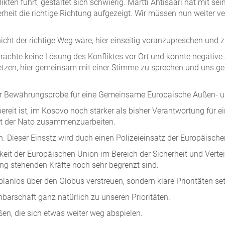
ikten führt, gestaltet sich schwierig. Martti Ahtisaari hat mit
rheit die richtige Richtung aufgezeigt. Wir müssen nun weiter v
cht der richtige Weg wäre, hier einseitig voranzupreschen und 
ächte keine Lösung des Konfliktes vor Ort und könnte negative
setzen, hier gemeinsam mit einer Stimme zu sprechen und uns 
ner Bewährungsprobe für eine Gemeinsame Europäische Außen- und
ereit ist, im Kosovo noch stärker als bisher Verantwortung für 
mit der Nato zusammenzuarbeiten.
n. Dieser Einsstz wird duch einen Polizeieinsatz der Europäisch
t der Europäischen Union im Bereich der Sicherheit und Verteid
ung stehenden Kräfte noch sehr begrenzt sind.
lanlos über den Globus verstreuen, sondern klare Prioritäten se
barschaft ganz natürlich zu unseren Prioritäten.
en, die sich etwas weiter weg abspielen.