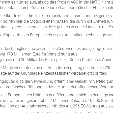
sieht es nun so aus, als ob das Projekt AGS in der NATO nicht 
gebenenfalls durch Zusammenarbeit auf europäischer Ebene schl
treitkräfte stellt die Telekommunikationsausrüstung bei gemeisa
sollten hier die Möglichkeiten nutzen, die durch die Entwicklu
ionssysteme zu erreichen. Hier geht es in erster Linie um die
 Kapazitäten in Europa verbessern und sollten hierbei enge zus
enden Fähigkeitslücken zu schließen, wenn es uns gelingt, unse
 170 Milliarden Euro für Verteidigung aus.
gemein und 30 Milliarden Euro speziell für den Kauf neuer Ausr
e Mitgliedsstaaten von der Ausnahmeregelung des Artikels 296 
äge auf der Grundlage einzelstaatlicher Vergabevorschriften.
ungsgüter gibt, die Verwendung öffentlicher Gelder im Verteid
r europäischen Rüstungsindustrie unter der öffentlichen Vergabe
der der Europäischen Union in den 90er Jahren nicht in der Lage w
der der Union insgesamt über 2 Millionen Soldaten, 10.000 Kam
chen von der Ausnahmevorschrift des Art. 296 EG-Vertrag aus z