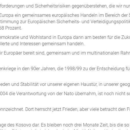
sforderungen und Sicherheitsrisiken gegenüberstehen, die wir 
n Europa ein gemeinsames europäisches Handeln im Bereich der S
mung zur Europäischen Sicherheits- und Verteidigungspolitik s
68 Prozent.
en, Demokratie und Wohlstand in Europa dann am besten für die Z
Werte und Interessen gemeinsam handeln.
ir Europäer bereit sind, gemeinsam und im multinationalen Rahm
nkriege in den 90er Jahren, die 1998/99 zu der Entscheidung füh
eden und Stabilität vor unserer eigenen Haustür, in unserer geo
04 die Verantwortung von der Nato übernahm, ist noch nicht so,
zeichnet. Dort herrscht jetzt Frieden, aber viele betracht den 
age des Kosovo dar. Es bleiben noch drei Monate Zeit, bis die so