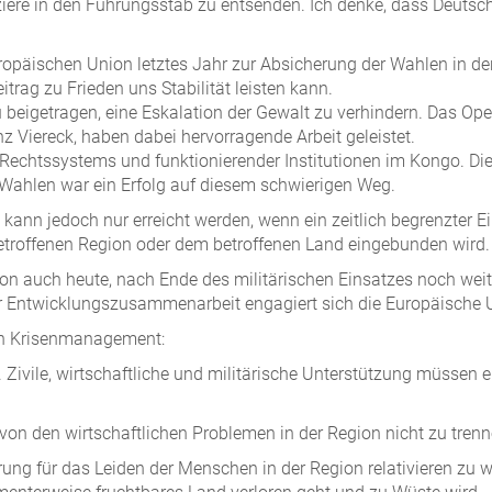
iere in den Führungsstab zu entsenden. Ich denke, dass Deutschl
Europäischen Union letztes Jahr zur Absicherung der Wahlen in 
itrag zu Frieden uns Stabilität leisten kann.
 beigetragen, eine Eskalation der Gewalt zu verhindern. Das Op
z Viereck, haben dabei hervorragende Arbeit geleistet.
echtssystems und funktionierender Institutionen im Kongo. Dies is
 Wahlen war ein Erfolg auf diesem schwierigen Weg.
, kann jedoch nur erreicht werden, wenn ein zeitlich begrenzter Ei
betroffenen Region oder dem betroffenen Land eingebunden wird.
on auch heute, nach Ende des militärischen Einsatzes noch weit
er Entwicklungszusammenarbeit engagiert sich die Europäische U
rten Krisenmanagement:
 Zivile, wirtschaftliche und militärische Unterstützung müssen
e von den wirtschaftlichen Problemen in der Region nicht zu trenn
ung für das Leiden der Menschen in der Region relativieren zu