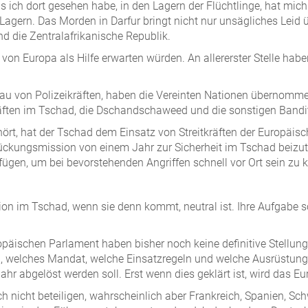
ich dort gesehen habe, in den Lagern der Flüchtlinge, hat mich 
Lagern. Das Morden in Darfur bringt nicht nur unsägliches Leid
d die Zentralafrikanische Republik.
 von Europa als Hilfe erwarten würden. An allererster Stelle hab
au von Polizeikräften, haben die Vereinten Nationen übernomme
tkräften im Tschad, die Dschandschaweed und die sonstigen Band
ört, hat der Tschad dem Einsatz von Streitkräften der Europäi
ückungsmission von einem Jahr zur Sicherheit im Tschad beizut
fügen, um bei bevorstehenden Angriffen schnell vor Ort sein zu 
ion im Tschad, wenn sie denn kommt, neutral ist. Ihre Aufgabe s
opäischen Parlament haben bisher noch keine definitive Stellun
 welches Mandat, welche Einsatzregeln und welche Ausrüstung 
ahr abgelöst werden soll. Erst wenn dies geklärt ist, wird das 
h nicht beteiligen, wahrscheinlich aber Frankreich, Spanien, Sc