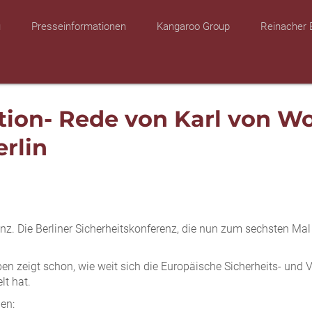
u
Presseinformationen
Kangaroo Group
Reinacher 
tion- Rede von Karl von W
erlin
enz. Die Berliner Sicherheitskonferenz, die nun zum sechsten Mal 
n zeigt schon, wie weit sich die Europäische Sicherheits- und Ve
lt hat.
en: