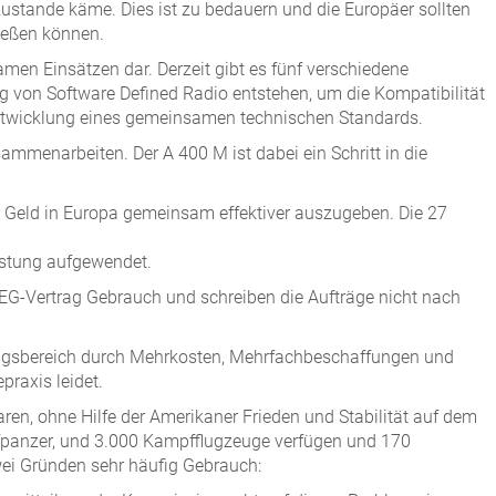
zustande käme. Dies ist zu bedauern und die Europäer sollten
ießen können.
men Einsätzen dar. Derzeit gibt es fünf verschiedene
ng von Software Defined Radio entstehen, um die Kompatibilität
 Entwicklung eines gemeinsamen technischen Standards.
ammenarbeiten. Der A 400 M ist dabei ein Schritt in die
r Geld in Europa gemeinsam effektiver auszugeben. Die 27
üstung aufgewendet.
EG-Vertrag Gebrauch und schreiben die Aufträge nicht nach
igungsbereich durch Mehrkosten, Mehrfachbeschaffungen und
praxis leidet.
aren, ohne Hilfe der Amerikaner Frieden und Stabilität auf dem
pfpanzer, und 3.000 Kampfflugzeuge verfügen und 170
wei Gründen sehr häufig Gebrauch: