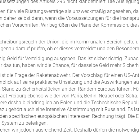
setzungen des Artikels 296 nicht klar definiert. Die Auslegung
en für viele Rüstungsverträge als unzweckmäßig angesehen, da s
en daher selbst dann, wenn die Voraussetzungen für die Inanspru
en Vorschriften. Wir begrüßen die Pläne der Kommission, die A
schreibungsregeln der Union, die im kommunalen Bereich gelten. 
enau darauf prüfen, ob er dieses vermeidet und den Besonderhe
nig Geld für Verteidigung ausgeben. Das ist sicher richtig. Zun
das tun, haben wir die Chance, für dasselbe Geld mehr Sicherh
t die Frage der Raketenabwehr. Der Vorschlag für einen US-Ant
nblick auf seine praktische Unsetzung und die Auswirkungen auf 
Stand zu Sicherheitslücken an den Rändern Europas führen. Für
dt Freiburg ebenso wie der von Paris, Berlin, Neapel oder Sofi
liere deshalb eindringlich an Polen und die Tschechische Republi
zu gehört auch eine intensive Abstimmung mit Russland. Es i
 den spezifischen europäischen Interessen Rechnung trägt. Die 
 System zu beteiligen.
hen wir jedoch ausreichend Zeit. Deshalb dürfen die notwendig