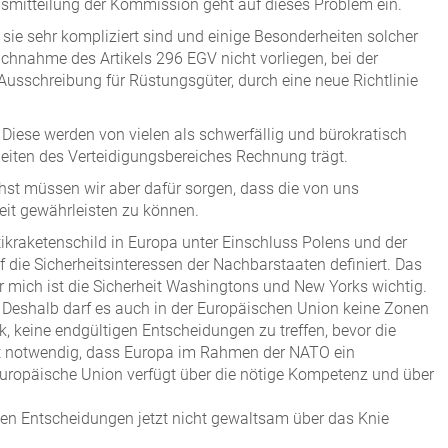
smitteilung der Kommission geht auf dieses Problem ein.
ie sehr kompliziert sind und einige Besonderheiten solcher
chnahme des Artikels 296 EGV nicht vorliegen, bei der
usschreibung für Rüstungsgüter, durch eine neue Richtlinie
Diese werden von vielen als schwerfällig und bürokratisch
iten des Verteidigungsbereiches Rechnung trägt.
ächst müssen wir aber dafür sorgen, dass die von uns
eit gewährleisten zu können.
ikraketenschild in Europa unter Einschluss Polens und der
die Sicherheitsinteressen der Nachbarstaaten definiert. Das
 mich ist die Sicherheit Washingtons und New Yorks wichtig.
a. Deshalb darf es auch in der Europäischen Union keine Zonen
k, keine endgültigen Entscheidungen zu treffen, bevor die
st notwendig, dass Europa im Rahmen der NATO ein
Europäische Union verfügt über die nötige Kompetenz und über
en Entscheidungen jetzt nicht gewaltsam über das Knie