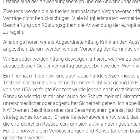
Erstens sind der Anwendungsbereich und die Anwendungsvoraus
Zweitens werden die aktuellen europäischen Vergabevorschrift
Verträge nicht berücksichtigen. Viele Mitgliedstaaten vermeid
Beschaffung von Rüstungsgütern die Anwendung der europäisch
zu regeln.
Allerdings hören wir als Abgeordnete häufig Kritik an den Aus
angesehen. Darum werden wir den Vorschlag der Kommission g
Wir Europäer werden häufig deswegen kritisiert, weil wir zu we
ausgegebenen Gelder vernünftig ausgegeben werden. Wenn wir 
Ein Thema, mit dem wir uns auch auseinandersetzen müssen, is
Tschechischen Republik ist noch immer nicht klar genug im Hi
von den USA verfolgte Konzept würde jedoch nach derzeitigem 
Genauso wichtig ist mir aber auch der Schutz meiner Heimatsta
unterschiedlicher oder abgestufter Sicherheit geben. Ich appel
NATO einen Beschluss über das Gesamtsystem gefasst hat. Da
strategisches Konzept für eine Raketenabwehr entwickelt, das
die erforderlichen Ressourcen, um sich aktiv an dem geplanten
Für die notwendigen Verbesserungen und Konsultationen brauc
gebrochen werden.