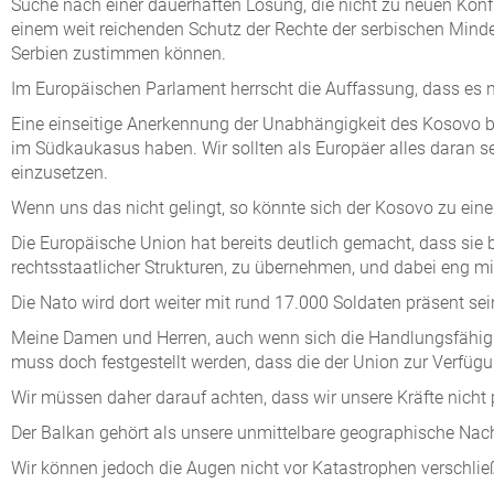
Suche nach einer dauerhaften Lösung, die nicht zu neuen Konfl
einem weit reichenden Schutz der Rechte der serbischen Minde
Serbien zustimmen können.
Im Europäischen Parlament herrscht die Auffassung, dass es ni
Eine einseitige Anerkennung der Unabhängigkeit des Kosovo br
im Südkaukasus haben. Wir sollten als Europäer alles daran 
einzusetzen.
Wenn uns das nicht gelingt, so könnte sich der Kosovo zu ei
Die Europäische Union hat bereits deutlich gemacht, dass sie b
rechtsstaatlicher Strukturen, zu übernehmen, und dabei eng 
Die Nato wird dort weiter mit rund 17.000 Soldaten präsent sei
Meine Damen und Herren, auch wenn sich die Handlungsfähigkei
muss doch festgestellt werden, dass die der Union zur Verfüg
Wir müssen daher darauf achten, dass wir unsere Kräfte nicht p
Der Balkan gehört als unsere unmittelbare geographische Nach
Wir können jedoch die Augen nicht vor Katastrophen verschließ