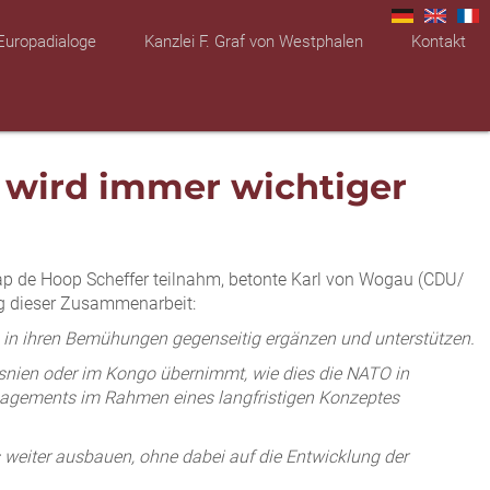
Europadialoge
Kanzlei F. Graf von Westphalen
Kontakt
wird immer wichtiger
p de Hoop Scheffer teilnahm, betonte Karl von Wogau (CDU/
g dieser Zusammenarbeit:
 in ihren Bemühungen gegenseitig ergänzen und unterstützen.
osnien oder im Kongo übernimmt, wie dies die NATO in
managements im Rahmen eines langfristigen Konzeptes
 weiter ausbauen, ohne dabei auf die Entwicklung der