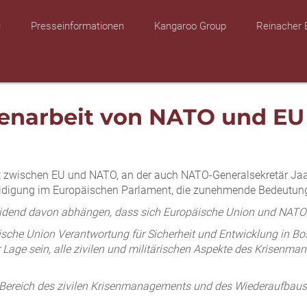
u
Presseinformationen
Kangaroo Group
Reinacher 
narbeit von NATO und EU 
 zwischen EU und NATO, an der auch NATO-Generalsekretär Jaa
teidigung im Europäischen Parlament, die zunehmende Bedeutun
heidend davon abhängen, dass sich Europäische Union und NATO
ische Union Verantwortung für Sicherheit und Entwicklung in B
 Lage sein, alle zivilen und militärischen Aspekte des Krisen
 im Bereich des zivilen Krisenmanagements und des Wiederaufbaus