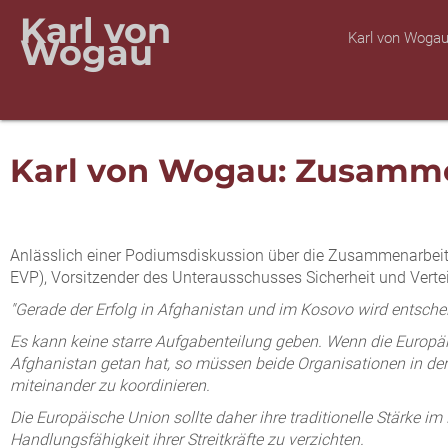
Karl von
Karl von Woga
Wogau
Karl von Wogau: Zusamme
Anlässlich einer Podiumsdiskussion über die Zusammenarbeit
EVP), Vorsitzender des Unterausschusses Sicherheit und Ver
"Gerade der Erfolg in Afghanistan und im Kosovo wird entsc
Es kann keine starre Aufgabenteilung geben. Wenn die Europä
Afghanistan getan hat, so müssen beide Organisationen in der
miteinander zu koordinieren.
Die Europäische Union sollte daher ihre traditionelle Stärke
Handlungsfähigkeit ihrer Streitkräfte zu verzichten.