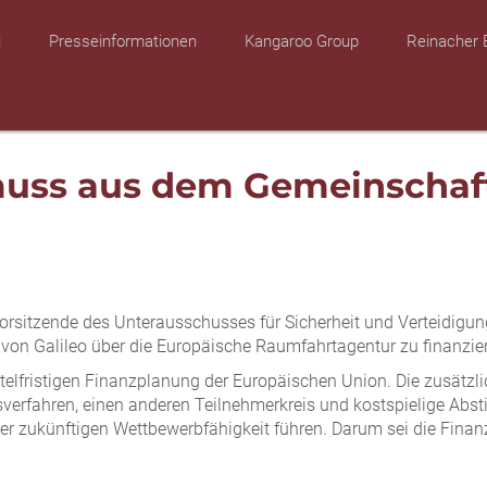
u
Presseinformationen
Kangaroo Group
Reinacher 
muss aus dem Gemeinschaft
 Vorsitzende des Unterausschusses für Sicherheit und Verteidig
ng von Galileo über die Europäische Raumfahrtagentur zu finanzie
mittelfristigen Finanzplanung der Europäischen Union. Die zusätz
sverfahren, einen anderen Teilnehmerkreis und kostspielige Ab
r zukünftigen Wettbewerbfähigkeit führen. Darum sei die Finan