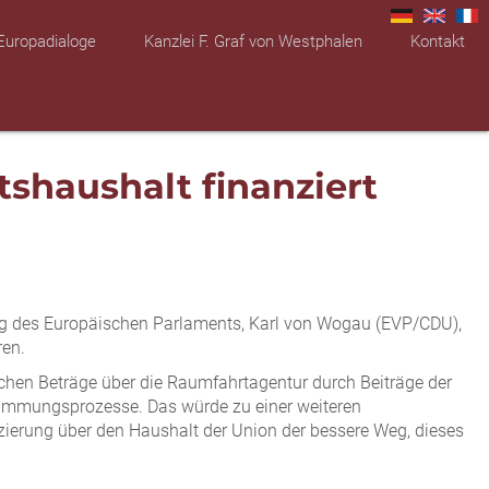
Europadialoge
Kanzlei F. Graf von Westphalen
Kontakt
shaushalt finanziert
ung des Europäischen Parlaments, Karl von Wogau (EVP/CDU),
ren.
lichen Beträge über die Raumfahrtagentur durch Beiträge der
stimmungsprozesse. Das würde zu einer weiteren
zierung über den Haushalt der Union der bessere Weg, dieses