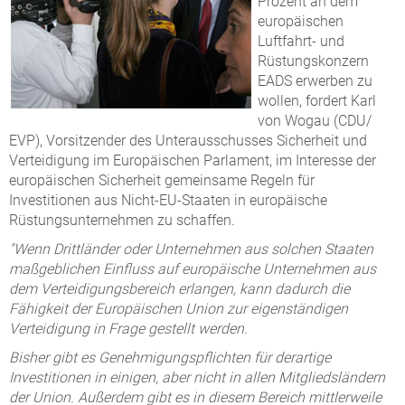
Prozent an dem
europäischen
Luftfahrt- und
Rüstungskonzern
EADS erwerben zu
wollen, fordert Karl
von Wogau (CDU/
EVP), Vorsitzender des Unterausschusses Sicherheit und
Verteidigung im Europäischen Parlament, im Interesse der
europäischen Sicherheit gemeinsame Regeln für
Investitionen aus Nicht-EU-Staaten in europäische
Rüstungsunternehmen zu schaffen.
"Wenn Drittländer oder Unternehmen aus solchen Staaten
maßgeblichen Einfluss auf europäische Unternehmen aus
dem Verteidigungsbereich erlangen, kann dadurch die
Fähigkeit der Europäischen Union zur eigenständigen
Verteidigung in Frage gestellt werden.
Bisher gibt es Genehmigungspflichten für derartige
Investitionen in einigen, aber nicht in allen Mitgliedsländern
der Union. Außerdem gibt es in diesem Bereich mittlerweile